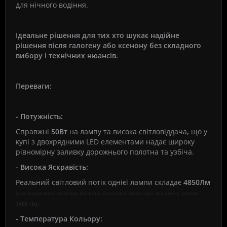
для нічного водіння.
Ідеальне рішення для тих хто шукає надійне
рішення після галогену або ксенону без складного
вибору і технічних нюансів.
Переваги:
- Потужність:
Справжні
50Вт
на лампу
та висока світловіддача
,
що у
купі з двохрядними LED елементами надає широку
рівномірну заливку дорожнього полотна та узбіча.
- Висока Яскравість:
Реальний світловий потік однієї лампи складає
4850Лм
(для порівняння показник якісної галогенової лампи при тих самих умовах:
1400 Лм
)
- Температура Кольору: