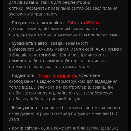
для
лінзованої
так і в для
рефлекторної
оптики.
Формують правильне світло без засліплення
зустрічного транспорту.
- Потужність та яскравість
-
50Вт
та
4850Лм
-
це
показники однієї лампи які відповідають
стандартам штатних галогенових та ксенонових ламп.
- Сумісність з авто
- завдяки наявності
вбудованого
CAN-BUS модуля,
лампи серії
AL-01
сумісні
з більшістю автомобілів. Вони не спричиняють
помилок на бортовому комп'ютері, а споживана
потужність відповідає штатним лампам.
- Надійність
-
12 місяців г
арантії
, ефективне
охолодження з мідною термотрубкою для відведення
тепла від LED елементів й контроллерів, зовнішній
стабілізатор напруги (драйвер) - усе це забезпечує
стабільну роботу і тривалий ресурс.
- Безшумність
- повністю безшумна система активного
охолодження є рідкістю серед потужних моделей LED
ламп.
- Колір світла
- 6000К комфортнє білє світло, ідеальне