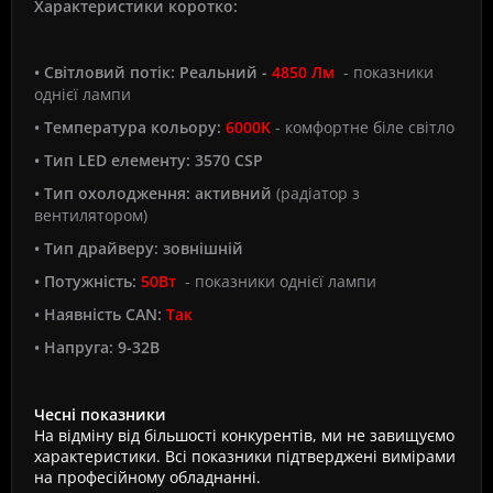
Характеристики коротко:
• Світловий потік:
Реальний -
4850 Лм
- показники
однієї лампи
• Температура кольору:
6000K
- комфортне біле світло
• Тип LED елементу:
3570 CSP
• Тип охолодження: активний
(радіатор з
вентилятором)
• Тип драйверу: зовнішній
• Потужність:
50Вт
- показники однієї лампи
• Наявність CAN:
Так
• Напруга: 9-32В
Чесні показники
На відміну від більшості конкурентів, ми не завищуємо
характеристики. Всі показники підтверджені вимірами
на професійному обладнанні.