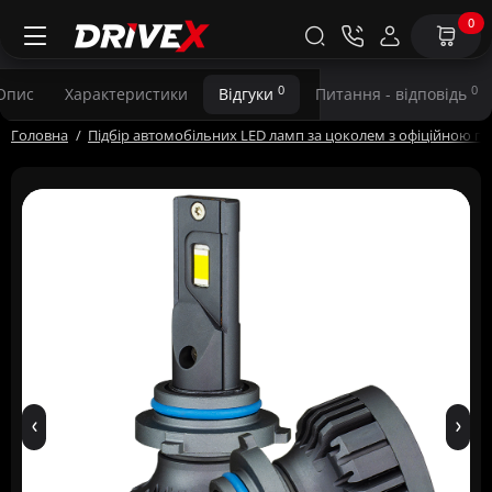
0
0
0
Опис
Характеристики
Відгуки
Питання - відповідь
Головна
Підбір автомобільних LED ламп за цоколем з офіційною га