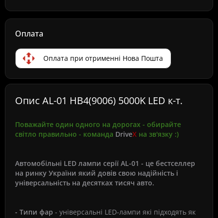
Оплата
Оплата при отрименні Нова Пошта
Опис AL-01 HB4(9006) 5000K LED к-т.
Поважайте один одного на дорогах
-
обирайте
світло правильно - команда
Drive
X
на зв'язку
:)
Автомобільні LED лампи серії AL-01 - це бестселлер
на ринку України який довів свою надійність і
універсальність на десятках тисяч авто.
- Типи фар
- універсальні LED-лампи які підходять як