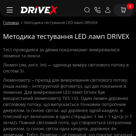
0
Головна
Методика тестування LED ламп DRIVEX
Методика тестування LED ламп DRIVEX
Тест проводився за двома показниками: вимірювалися
люмени та люкси.
Люмен (лм, англ. lm) — одиниця виміру світлового потоку в
системі SI.
Люменометр – прилад для вимірювання світлового потоку.
(інша назва – інтегруючий фотометр), що дає показання в
люменах. Для вимірювання LED ламп Drivex був
використаний люменометр TES 133. Один люмен дорівнює
світловому потоку, що випускається точковим ізотропним
джерелом, із силою світла, що дорівнює одній канделі, в
тілесний кут величиною в один стерадіан: 1 лм = 1 кд×ср (= 1
лк×м2). Повний світловий потік, що створюється ізотропним
джерелом, із силою світла одна кандела, дорівнює 4π
люменам. Тобто Люмени – це одиниця, що показує загальна