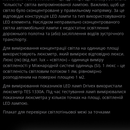
“кількість” світла випромінюваної лампою. Важливо, щоб це
світло було сконцентроване у правильному напрямку. За це
відповідає конструкція LED лампи та тип використовуваного
LED елемента. Наслідком неправильно сконцентрованого
світла автомобільної лампи є недостатнє освітлення
дорожнього полотна та (або) засліплення водіїв зустрічного
транспорту.
Для вимірювання концентрації світла на одиницю площі
використовують люксметр, який вимірює відповідно люкси.
Люкс (лк) (від лат. lux – «світло») – одиниця виміру
освітленості у Міжнародній системі одиниць (SI). 1 люкс – це
освітленість світловим потоком 1 лм, рівномірно
розподіленим на поверхні площею 1 м2.
Для вимірювання показників LED ламп Drivex використали
люксметр TES 1330A. Під час тестування ламп вимірювалися
показники люксметра у кількох точках на площі, освітленій
LED лампою.
Плакат для перевірки світлотіньової межі за точками