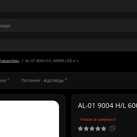
гарантією.
AL-01 9004 H/L 6000K LED к-т.
0
0
гуки
Питання - відповідь
AL-01 9004 H/L 60
Немає в наявності