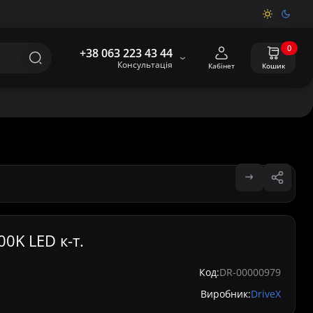
0
+38 063 223 43 44
Консультація
Кабінет
Кошик
00K LED к-т.
Код:
DR-00000979
Виробник:
DriveX