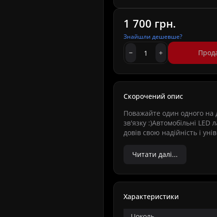
1 700 грн.
Знайшли дешевше?
Прод
Скорочений опис
Поважайте один одного на д
зв'язку :)Автомобільні LED 
довів свою надійність і уні
Читати далі...
Характеристики
Цоколь -