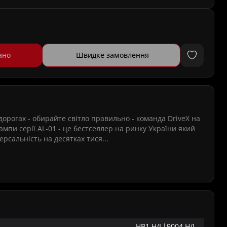
ано
Швидке замовлення
орогах - обирайте світло правильно - команда DriveX на
лампи серії AL-01 - це бестселлер на ринку України який
версальність на десятках тися...
HB1 H/L|9004 H/L