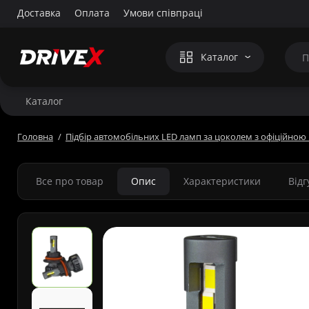
Доставка
Оплата
Умови співпраці
Каталог
Каталог
Головна
Підбір автомобільних LED ламп за цоколем з офіційною 
Все про товар
Опис
Характеристики
Від