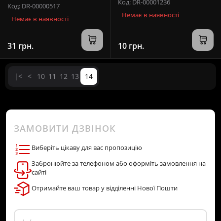
Код: DR-00001236
Код: DR-00000517
Немає в наявності
Немає в наявності
31 грн.
10 грн.
|<
<
10
11
12
13
14
ЗАМОВИТИ ДЗВІНОК
Виберіть цікаву для вас пропозицію
Забронюйте за телефоном або оформіть замовлення на
сайті
Отримайте ваш товар у відділенні Нової Пошти