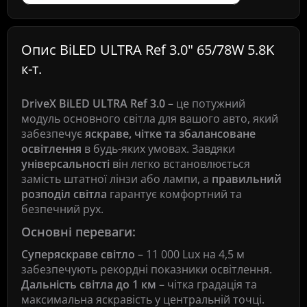
Опис BiLED ULTRA Ref 3.0" 65/78W 5.8K
к-т.
DriveX BiLED ULTRA Ref 3.0
– це потужний
модуль основного світла для вашого авто, який
забезпечує
яскраве, чітке та збалансоване
освітлення
в будь-яких умовах. Завдяки
універсальності
він легко встановлюється
замість штатної лінзи або лампи, а
правильний
розподіл світла
гарантує комфортний та
безпечний рух.
Основні переваги:
Суперяскраве світло
– 11 000 Lux на 4,5 м
забезпечують рекордні показники освітлення.
Дальність світла до 1 км
– чітка градація та
максимальна яскравість у центральній точці.