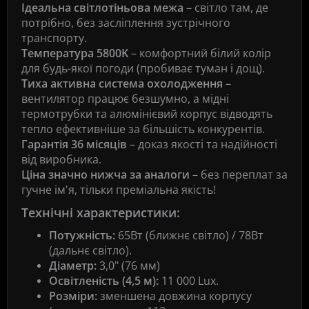
Ідеальна світлотіньова межа
– світло там, де
потрібно, без засліплення зустрічного
транспорту.
Температура 5800K
– комфортний білий колір
для будь-якої погоди (пробиває туман і дощ).
Тиха активна система охолодження
–
вентилятор працює безшумно, а мідні
термотрубки та алюмінієвий корпус відводять
тепло ефективніше за більшість конкурентів.
Гарантія 36 місяців
– доказ якості та надійності
від виробника.
Ціна значно нижча за аналоги
– без переплат за
гучне ім'я, тільки преміальна якість!
Технічні характеристики:
Потужність:
65Вт (ближнє світло) / 78Вт
(дальнє світло).
Діаметр:
3,0" (76 мм)
Освітленість (4,5 м):
11 000 Lux.
Розміри:
зменшена довжина корпусу