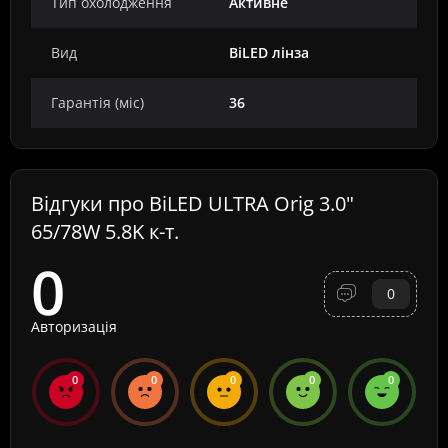
Тип охолодження
Активне
Вид
BiLED лінза
Гарантія (міс)
36
Відгуки про BiLED ULTRA Orig 3.0"
65/78W 5.8K к-т.
0
0
Авторизація
0
0
0
0
0