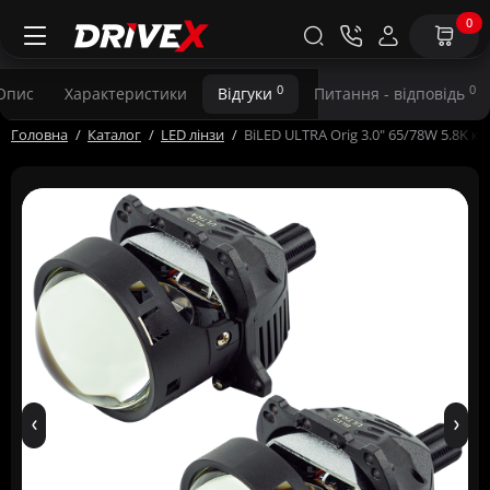
0
0
0
Опис
Характеристики
Відгуки
Питання - відповідь
Головна
Каталог
LED лінзи
BiLED ULTRA Orig 3.0" 65/78W 5.8K к-т