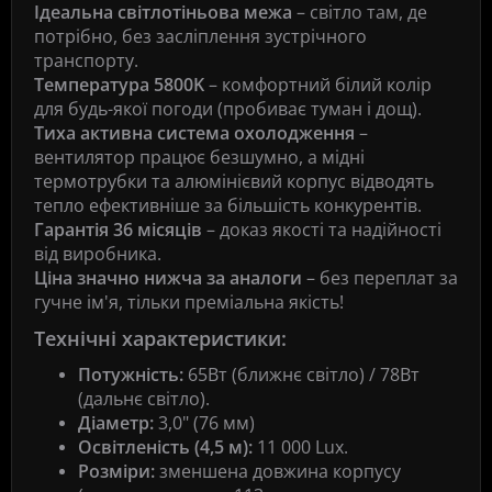
Ідеальна світлотіньова межа
– світло там, де
потрібно, без засліплення зустрічного
транспорту.
Температура 5800K
– комфортний білий колір
для будь-якої погоди (пробиває туман і дощ).
Тиха активна система охолодження
–
вентилятор працює безшумно, а мідні
термотрубки та алюмінієвий корпус відводять
тепло ефективніше за більшість конкурентів.
Гарантія 36 місяців
– доказ якості та надійності
від виробника.
Ціна значно нижча за аналоги
– без переплат за
гучне ім'я, тільки преміальна якість!
Технічні характеристики:
Потужність:
65Вт (ближнє світло) / 78Вт
(дальнє світло).
Діаметр:
3,0" (76 мм)
Освітленість (4,5 м):
11 000 Lux.
Розміри:
зменшена довжина корпусу