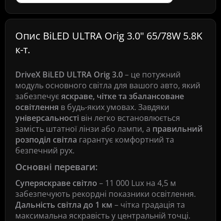
Опис BiLED ULTRA Orig 3.0" 65/78W 5.8K
к-т.
DriveX BiLED ULTRA Orig 3.0
– це потужний
модуль основного світла для вашого авто, який
забезпечує
яскраве, чітке та збалансоване
освітлення
в будь-яких умовах. Завдяки
універсальності
він легко встановлюється
замість штатної лінзи або лампи, а
правильний
розподіл світла
гарантує комфортний та
безпечний рух.
Основні переваги:
Суперяскраве світло
– 11 000 Lux на 4,5 м
забезпечують рекордні показники освітлення.
Дальність світла до 1 км
– чітка градація та
максимальна яскравість у центральній точці.