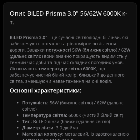
Опис BiLED Prisma 3.0" 56/62W 6000K к-
т.
BiLED Prisma 3.0"
– це сучасні світлодіодні бі-лінзи, які
забезпечують потужне та рівномірне освітлення
дороги. Завдяки
потужності 56W (ближнє світло) / 62W
(дальнє світло)
вони значно покращують видимість у
темний час доби та під час складних погодних умов.
Лінзи мають
температуру світла 6000K
, що
забезпечує чистий білий колір, близький до денного
світла, зменшуючи навантаження на очі водія.
Основні характеристики:
Потужність:
56W (ближнє світло) / 62W (дальнє
світло)
Температура світла:
6000K (чистий білий світ)
Тип:
Bi-LED лінзи (ближнє/дальнє світло)
Діаметр лінзи:
3.0 дюйма
Матеріал корпусу:
металевий, із вдосконаленою