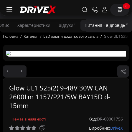
0
0
0
Опис
Характеристики
Відгуки
Питання - відповідь
Головна
Каталог
LED лампи додаткового світла
Glow UL1 S25(2
Glow UL1 S25(2) 9-48V 30W CAN
2600Lm 1157/P21/5W BAY15D d-
15mm
Код:
DR-00001756
Немає в наявності
Виробник:
DriveX