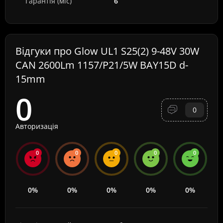
Гарантія (міс)
6
Відгуки про Glow UL1 S25(2) 9-48V 30W
CAN 2600Lm 1157/P21/5W BAY15D d-
15mm
0
0
Авторизація
0
0
0
0
0
0%
0%
0%
0%
0%