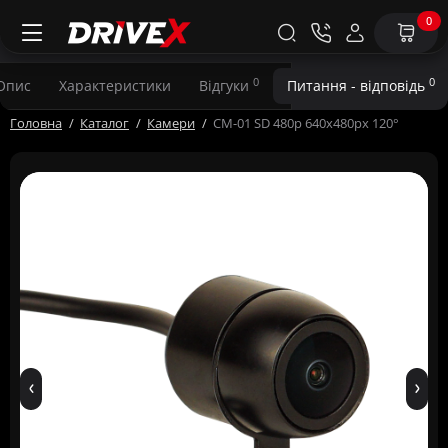
0
0
0
Опис
Характеристики
Відгуки
Питання - відповідь
Головна
Каталог
Камери
CM-01 SD 480p 640x480px 120°