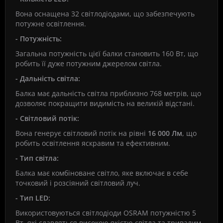
Вона оснащена 32 світлодіодами, що забезпечують
потужне освітлення.
- Потужність:
Загальна потужність цієї балки становить 160 Вт, що
робить її дуже потужним джерелом світла.
- Дальність світла:
Балка має дальність світла приблизно 768 метрів, що
дозволяє покращити видимість на великій відстані.
- Світловий потік:
Вона генерує світловий потік на рівні
16 000 Лм
, що
робить освітлення яскравим та ефективним.
- Тип світла:
Балка має комбіноване світло, яке включає в себе
точковий і розсіяний світловий луч.
- Тип LED:
Використовуються світлодіоди OSRAM потужністю 5
Вт, які славляться високою якістю світла та тривалим