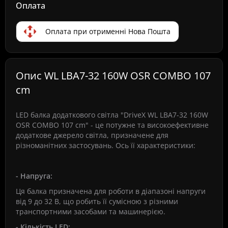
Оплата
Оплата при отрименні Нова Пошта
Опис WL LBA7-32 160W OSR COMBO 107
cm
LED балка додаткового світла "DriveX WL LBA7-32 160W
OSR COMBO 107 cm" - це потужне та високоефективне
додаткове джерело світла, призначене для
різноманітних застосувань. Ось її характеристики:
- Напруга:
Ця балка призначена для роботи в діапазоні напруги
від 9 до 32 В, що робить її сумісною з різними
транспортними засобами та машинерією.
- Кількість LED: