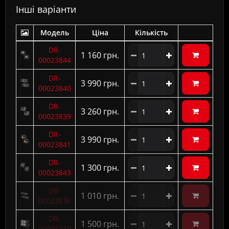
Інші варіанти
Модель
Ціна
Кількість
DR-
1 160 грн.
00023844
DR-
3 990 грн.
00023840
DR-
3 260 грн.
00023839
DR-
3 990 грн.
00023841
DR-
1 300 грн.
00023843
DR-
1 010 грн.
00023836
DR-
1 500 грн.
00001210