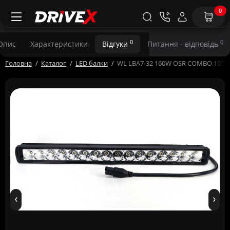
0
0
0
Опис
Характеристики
Відгуки
Питання - відповідь
Головна
Каталог
LED балки
WL LBA7-32 160W OSR COMBO 107 