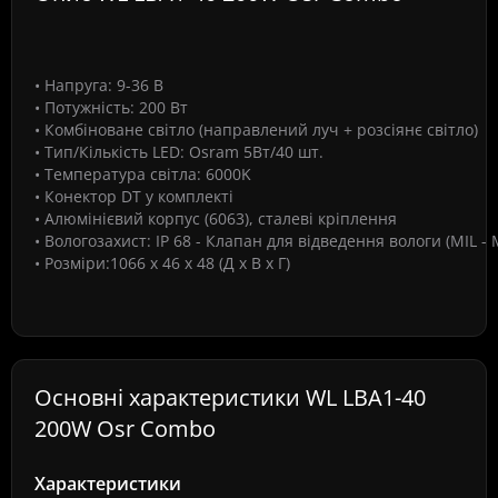
• Напруга:
9-36 В
• Потужність:
200 Вт
• Комбіноване світло
(направлений луч + розсіянє світло)
• Тип/Кількість LED:
Osram 5Вт/40 шт.
• Температура світла:
6000K
• Конектор
DT у комплекті
• Алюмінієвий корпус
(6063), сталеві кріплення
• Вологозахист:
IP 68 - Клапан для відведення вологи (MIL - M
• Розміри:
1066 х 46 х 48 (Д х В х Г)
Основні характеристики WL LBA1-40
200W Osr Combo
Характеристики