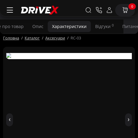
0
0
е про товар
Опис
Характеристики
Відгуки
Питанн
Головна
Каталог
Аксесуари
RC-03