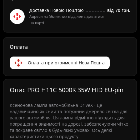
Доставка Новою Поштою
від
70 грн.
Адреси найближчих відділень дивитися
на карті
Оплата
Оплата при отрименні Нова Пошта
Опис PRO H11C 5000K 35W HID EU-pin
Ксенонова лампа автомобільна DriveX - це
надзвичайно якісний та потужний джерело світла для
вашого автомобіля. Ця лампа відмінно підходить для
покращення видимості на дорозі, забезпечуючи чітке
та яскраве світло в будь-яких умовах. Ось деякі
характеристики цього продукту: