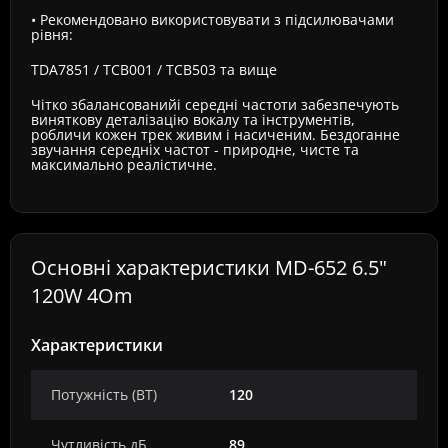
• Рекомендовано використовувати з підсилювачами
рівня:
TDA7851 / TCB001 / TCB503 та вище
Чітко збалансованийі середні частоти забезпечують
виняткову деталізацію вокалу та інструментів,
робличи кожен трек живим і насиченим. Бездоганне
звучання середніх частот - природне, чисте та
максимально реалістичне.
Основні характеристики MD-652 6.5"
120W 4Om
Характеристики
Потужність (ВТ)
120
Чутливість дБ
89