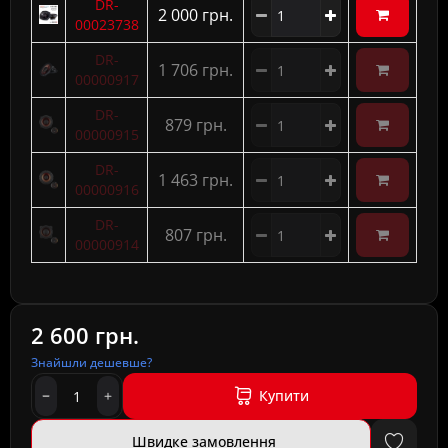
DR-
2 000 грн.
00023738
DR-
1 706 грн.
00000917
DR-
879 грн.
00000915
DR-
1 463 грн.
00000916
DR-
807 грн.
00000914
2 600 грн.
Знайшли дешевше?
Купити
Швидке замовлення