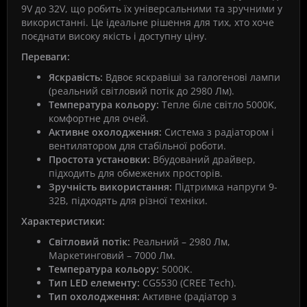
9V до 32V, що робить їх універсальними та зручними у
використанні. Це ідеальне рішення для тих, хто хоче
поєднати високу якість і доступну ціну.
Переваги:
Яскравість:
Вдвоє яскравіші за галогенові лампи
(реальний світловий потік до 2980 Лм).
Температура кольору:
Тепле біле світло 5000K,
комфортне для очей.
Активне охолодження:
Система з радіатором і
вентилятором для стабільної роботи.
Простота установки:
Вбудований драйвер,
підходить для обмежених просторів.
Зручність використання:
Підтримка напруги 9-
32В, підходять для різної техніки.
Характеристики:
Світловий потік:
Реальний – 2980 Лм,
Маркетинговий – 7000 Лм.
Температура кольору:
5000K.
Тип LED елементу:
CG5530 (CREE Tech).
Тип охолодження:
Активне (радіатор з