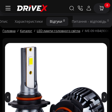
0
0
0
Опис
Характеристики
Відгуки
Питання - відповідь
Головна
Каталог
LED лампи головного світла
ME-09 HB4(9006) 4