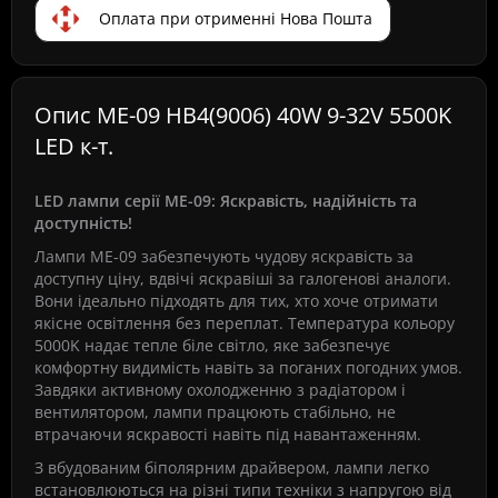
Оплата при отрименні Нова Пошта
Опис ME-09 HB4(9006) 40W 9-32V 5500K
LED к-т.
LED лампи серії ME-09: Яскравість, надійність та
доступність!
Лампи ME-09 забезпечують чудову яскравість за
доступну ціну, вдвічі яскравіші за галогенові аналоги.
Вони ідеально підходять для тих, хто хоче отримати
якісне освітлення без переплат. Температура кольору
5000K надає тепле біле світло, яке забезпечує
комфортну видимість навіть за поганих погодних умов.
Завдяки активному охолодженню з радіатором і
вентилятором, лампи працюють стабільно, не
втрачаючи яскравості навіть під навантаженням.
З вбудованим біполярним драйвером, лампи легко
встановлюються на різні типи техніки з напругою від