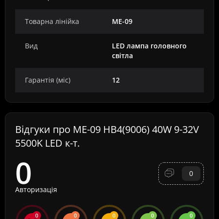
Товарна лінійка
ME-09
Вид
LED лампа головного
світла
Гарантія (міс)
12
Відгуки про ME-09 HB4(9006) 40W 9-32V
5500K LED к-т.
0
0
Авторизація
0
0
0
0
0