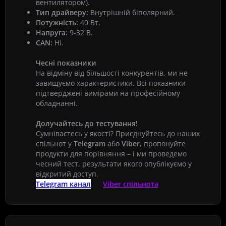
вентилятором).
Тип драйверу:
Внутрішній біполярний.
Потужність:
40 Вт.
Напруга:
9-32 В.
CAN:
Ні.
Чесні показники
На відміну від більшості конкурентів, ми не
завищуємо характеристики. Всі показники
підтверджені вимірами на професійному
обладнанні.
Долучайтесь до тестування!
Сумніваєтесь у якості? Приєднуйтесь до наших
спільнот у
Telegram
або
Viber
, пропонуйте
продукти для порівняння – і ми проведемо
чесний тест, результати якого опублікуємо у
відкритий доступ.
Telegram канал
Viber спільнота