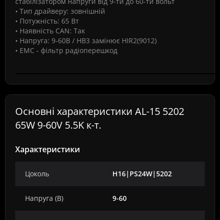
стабілізатором напруги від 9-ти до 60-ти вольт
• Тип драйверу:
зовнішній
• Потужність:
65 Вт
• Наявність CAN:
Так
• Напруга:
9-60В
/
HB3 замінює HIR2(9012)
• EMC - фільтр радіоперешкод
Основні характеристики AL-15 5202
65W 9-60V 5.5K к-т.
Характеристики
Цоколь
H16|PS24W|5202
Напруга (В)
9-60