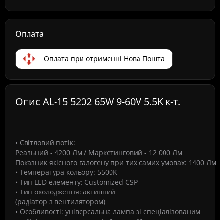
Оплата
Оплата при отрименні Нова Пошта
Опис AL-15 5202 65W 9-60V 5.5K к-т.
• Світловий потік:
Реальний -
4200 Лм
/ Маркетинговий - 12 000 Лм
Показник якісного галогену при тих самих умовах: 1400 Лм
• Температура кольору:
5500K
• Тип LED елементу:
Customized CSP
• Тип охолодження:
активний
(радіатор з вентилятором)
• Особливості:
універсальна лампа зі спеціалізованим