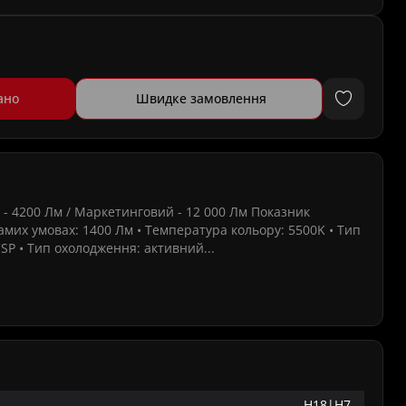
ано
Швидке замовлення
й - 4200 Лм / Маркетинговий - 12 000 Лм Показник
самих умовах: 1400 Лм • Температура кольору: 5500K • Тип
SP • Тип охолодження: активний...
H18|H7