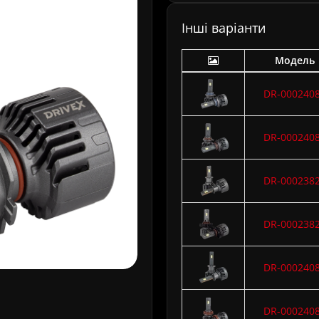
Інші варіанти
Модель
DR-000240
DR-000240
DR-000238
DR-000238
DR-000240
DR-000240