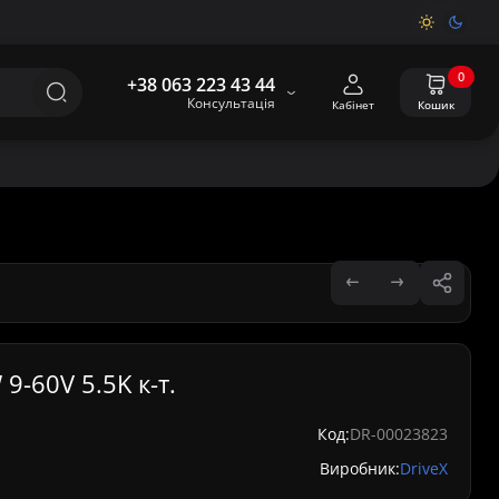
0
+38 063 223 43 44
Консультація
Кабінет
Кошик
9-60V 5.5K к-т.
Код:
DR-00023823
Виробник:
DriveX