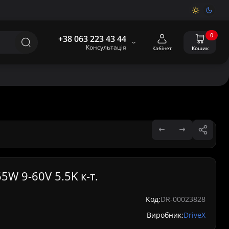
0
+38 063 223 43 44
Консультація
Кабінет
Кошик
5W 9-60V 5.5K к-т.
Код:
DR-00023828
Виробник:
DriveX