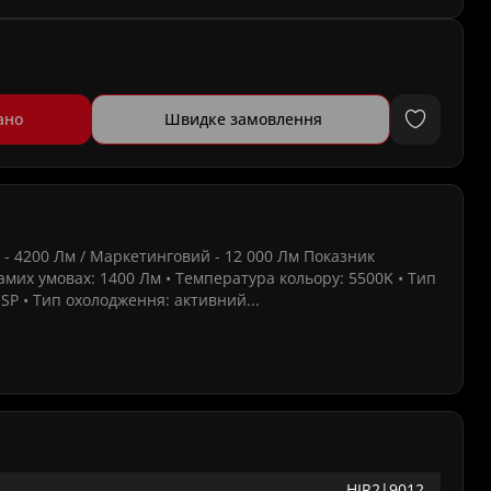
ано
Швидке замовлення
й - 4200 Лм / Маркетинговий - 12 000 Лм Показник
самих умовах: 1400 Лм • Температура кольору: 5500K • Тип
SP • Тип охолодження: активний...
HIR2|9012