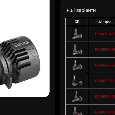
Інші варіанти
Модель
DR-000240
DR-000240
DR-000238
DR-000238
DR-000240
DR-000240