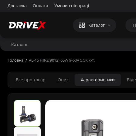
Доставка
Оплата
Умови співпраці
Каталог
Каталог
Головна
AL-15 HIR2(9012) 65W 9-60V 5.5K к-т.
Все про товар
Опис
Характеристики
Від