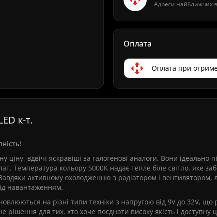
Адреси найближчих ві
Оплата
Оплата при отриме
ED к-т.
пність!
 ціну, вдвічі яскравіші за галогенові аналоги. Вони ідеально п
лат. Температура кольору 5000K надає тепле біле світло, яке за
 Завдяки активному охолодженню з радіатором і вентилятором,
під навантаженням.
влюються на різні типи техніки з напругою від 9V до 32V, що 
 рішення для тих, хто хоче поєднати високу якість і доступну ц