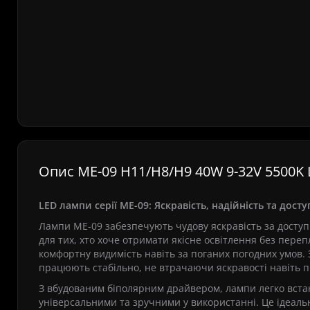
Опис ME-09 H11/H8/H9 40W 9-32V 5500K L
LED лампи серії ME-09: Яскравість, надійність та досту
Лампи ME-09 забезпечують чудову яскравість за доступну
для тих, хто хоче отримати якісне освітлення без переп
комфортну видимість навіть за поганих погодних умов.
працюють стабільно, не втрачаючи яскравості навіть 
З вбудованим біполярним драйвером, лампи легко встано
універсальними та зручними у використанні. Це ідеальне