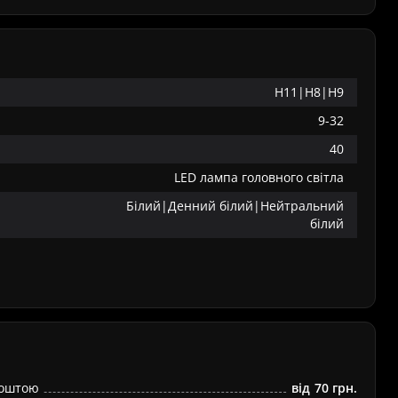
H11|H8|H9
9-32
40
LED лампа головного світла
Білий|Денний білий|Нейтральний
білий
Поштою
від
70 грн.