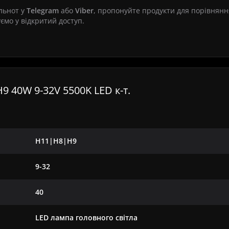
ільнот у
Telegram
або
Viber
, пропонуйте продукти для порівняння
ємо у відкритий доступ.
 40W 9-32V 5500K LED к-т.
H11|H8|H9
9-32
40
LED лампа головного світла