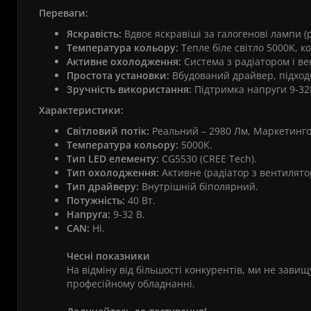
Переваги:
Яскравість:
Вдвоє яскравіші за галогенові лампи (
Температура кольору:
Тепле біле світло 5000K, к
Активне охолодження:
Система з радіатором і ве
Простота установки:
Вбудований драйвер, підход
Зручність використання:
Підтримка напруги 9-32В,
Характеристики:
Світловий потік:
Реальний – 2980 Лм, Маркетинго
Температура кольору:
5000K.
Тип LED елементу:
CG5530 (CREE Tech).
Тип охолодження:
Активне (радіатор з вентилято
Тип драйверу:
Внутрішній біполярний.
Потужність:
40 Вт.
Напруга:
9-32 В.
CAN:
Ні.
Чесні показники
На відміну від більшості конкурентів, ми не зави
професійному обладнанні.