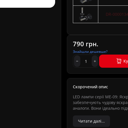
DR-000013
790 грн.
Знайшли дешевше?
К
Скорочений опис
LED лампи серії ME-09: Яск
забезпечують чудову яскраві
аналоги. Вони ідеально підх
Читати далі...