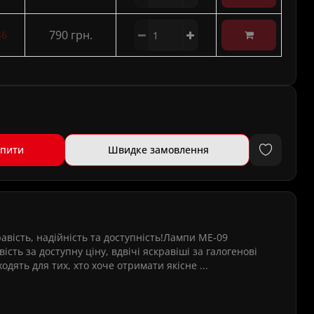
790 грн.
46
упити
Швидке замовлення
равість, надійність та доступність!Лампи ME-09
сть за доступну ціну, вдвічі яскравіші за галогенові
одять для тих, хто хоче отримати якісне ...