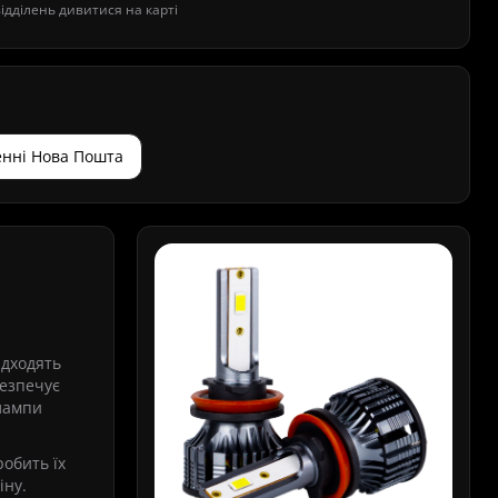
дділень дивитися на карті
нні Нова Пошта
ідходять
безпечує
 лампи
робить їх
іну.