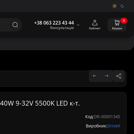
0
+38 063 223 43 44
Консультація
Кабінет
Кошик
40W 9-32V 5500K LED к-т.
Код:
DR-00001345
Виробник:
DriveX