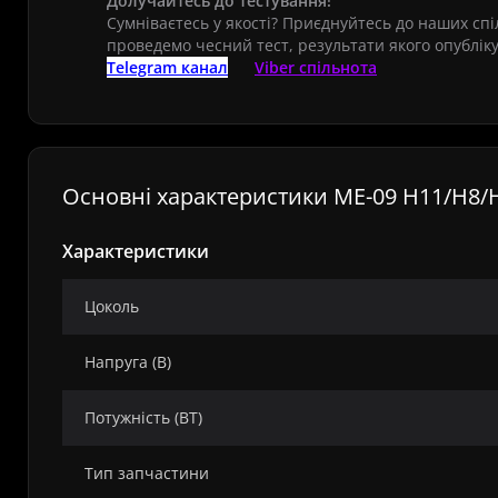
Долучайтесь до тестування!
Сумніваєтесь у якості? Приєднуйтесь до наших сп
проведемо чесний тест, результати якого опубліку
Telegram канал
Viber спільнота
Основні характеристики ME-09 H11/H8/H9
Характеристики
Цоколь
Напруга (В)
Потужність (ВТ)
Тип запчастини