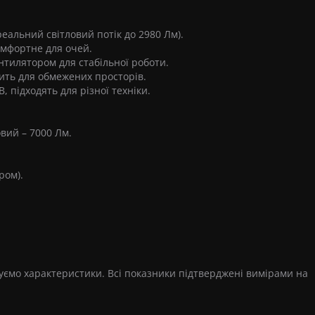
реальний світловий потік до 2980 Лм).
омфортне для очей.
нтилятором для стабільної роботи.
ить для обмежених просторів.
 підходять для різної техніки.
вий – 7000 Лм.
ром).
щуємо характеристики. Всі показники підтверджені вимірами на