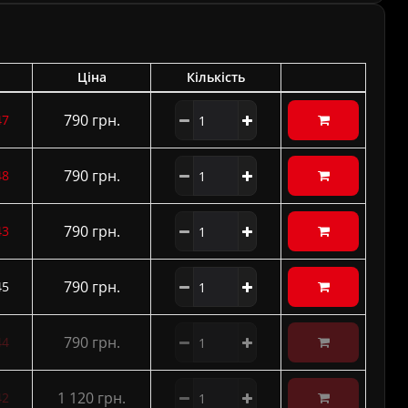
Ціна
Кількість
790 грн.
47
790 грн.
48
790 грн.
43
790 грн.
45
790 грн.
44
1 120 грн.
42