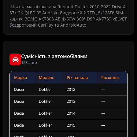
Штатна магнітола для Renault Duster 2010-2022 DriveX
S7+ 2K QLED 9" Android 8-ядерний 2.7ГГц 8x128Гб SIM-
картка 3G/4G AK7808 AB 4x50W 360° DSP AK7739 VELVET
бездротовий CarPlay та AndroidAuto
Сумісність з автомобілями
128 авто
Марка
Модель
Рік начала
Рік кінця
Dacia
Dokker
2012
—
Dacia
Dokker
2013
—
Dacia
Dokker
2014
—
Dacia
Dokker
2015
—