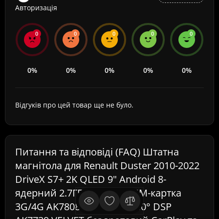
Авторизація
0
0
0
0
0
0%
0%
0%
0%
0%
Відгуків про цей товар ще не було.
Питання та відповіді (FAQ) Штатна
магнітола для Renault Duster 2010-2022
DriveX S7+ 2K QLED 9" Android 8-
ядерний 2.7ГГц 8x128Гб SIM-картка
3G/4G AK7808 AB 4x50W 360° DSP