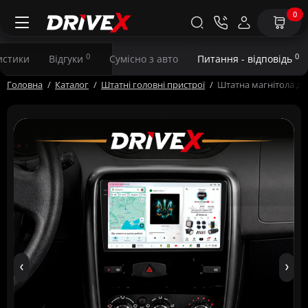
0
0
0
истики
Відгуки
Сумісно з авто
Питання - відповідь
Головна
Каталог
Штатні головні пристрої
Штатна магнітола для