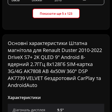
Dacia
Dokker
2016
—
Показати ще 5 з 123
Основні характеристики Штатна
магнітола для Renault Duster 2010-2022
DriveX S7+ 2K QLED 9" Android 8-
ядерний 2.7ГГц 8x128Гб SIM-картка
3G/4G AK7808 AB 4x50W 360° DSP
AK7739 VELVET бездротовий CarPlay та
AndroidAuto
Характеристики
Діагональ дисплея
9.5"