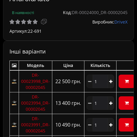
Код:
DR-00024000_DR-00002045
В наявності
Виробник:
DriveX
Артикул:
22-691
Інші варіанти
Модель
Ціна
Кількість
DR-
22 500 грн.
00023998_DR-
00002045
DR-
13 400 грн.
00023994_DR-
00002045
DR-
10 490 грн.
00023991_DR-
00002045