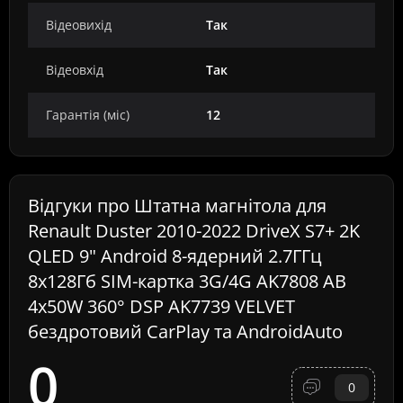
Відеовихід
Так
Відеовхід
Так
Гарантія (міс)
12
Відгуки про Штатна магнітола для
Renault Duster 2010-2022 DriveX S7+ 2K
QLED 9" Android 8-ядерний 2.7ГГц
8x128Гб SIM-картка 3G/4G AK7808 AB
4x50W 360° DSP AK7739 VELVET
бездротовий CarPlay та AndroidAuto
0
0