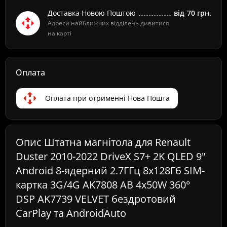
Доставка Новою Поштою
від
70 грн.
Адреси найближчих відділень дивитися
на карті
Оплата
Оплата при отрименні Нова Пошта
Опис Штатна магнітола для Renault
Duster 2010-2022 DriveX S7+ 2K QLED 9"
Android 8-ядерний 2.7ГГц 8x128Гб SIM-
картка 3G/4G AK7808 AB 4x50W 360°
DSP AK7739 VELVET бездротовий
CarPlay та AndroidAuto