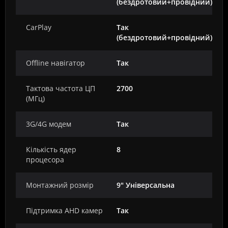
(бездротовий+провідний)
CarPlay
Так
(бездротовий+провідний)
Offline навігатор
Так
Тактова частота ЦП
2700
(МГц)
3G/4G модем
Так
Кількість ядер
8
процесора
Монтажний розмір
9" Універсальна
Підтримка AHD камер
Так