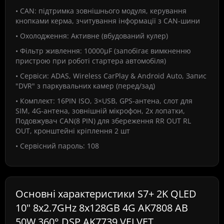
• CAN: підтримка зовнішнього модуля, керування
кнопками керма, зчитування інформації з CAN-шини
• Охолодження: Активне (вбудований кулер)
• Фільтр живлення: 10000µF (запобігає вимкненню
пристрою при роботі стартера автомобіля)
• Сервіси: ADAS, Wireless CarPlay & Android Auto, Запис
"DVR" з паркувальних камер (перед/зад)
• Комплект: 16PIN ISO, 3×USB, GPS-антена, слот для
SIM, 4G-антена, зовнішній мікрофон, 2х лопатки,
Подовжувач CAN(8 PIN) для збереження RR OUT RL
OUT, кронштейні кріплення 2 шт
• Сервісний пароль: 108
Основні характеристики S7+ 2K QLED
10" 8x2.7GHz 8x128GB 4G AK7808 AB
50W 360° DSP AK7739 VELVET