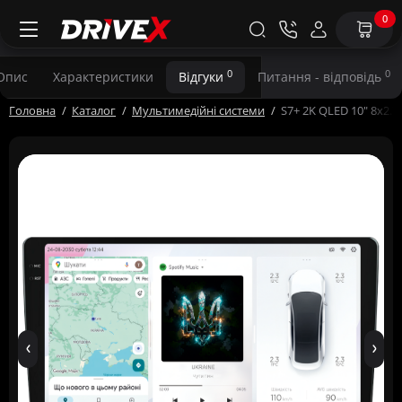
0
0
0
Опис
Характеристики
Відгуки
Питання - відповідь
Головна
Каталог
Мультимедійні системи
S7+ 2K QLED 10" 8x2.