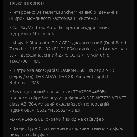
тільки інтернет)
• Інтерфейс: 34 теми "Launcher" на вибір (день/ніч)
(широкі можливості кастомізації системи)
• CarPlay/Android Auto: бездротовий/дротовий,
підтримка MirrorLink
• Модулі: Bluetooth: 5.0 / GPS: двоканальний (Dual Band
7 mode: L1 L5 B1 B2a E1 G1 E5a) точність до 1-го метра /
Wi-Fi двохдіапазонний 2.4/5.0GHz / FM/AM Chip:
TDA7708 + RDS
• Підтримка аксесуарів: камери 360°, камери AHD
(перед/зад); DVR ADAS; DVR 2K; Ambient Light; BT
Buttons; TPMS
• Звук: цифровий підсилювач TDA7808 4x50Вт;
процесор обробки звуку: цифровий DSP AK7739 VELVET
class AB (36-смуговий еквалайзер), попередній
підсилювач: 5532 "NE5532" - 3 шт
FL/FR/RL/RR/SUB, окремий вихід на сабвуфер
• Входи: Type-C, оптичний вихід, зовнішній мікрофон,
вихід на сабвуфер