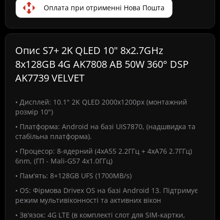
Оплата при отрименні Нова Пошта
Опис S7+ 2K QLED 10" 8x2.7GHz
8x128GB 4G AK7808 AB 50W 360° DSP
AK7739 VELVET
• Дисплей: 10.1" 2K QLED 2000х1200px (монтажний
розмір 10")
• Платформа: Android на базі UIS7870, (надшвидка та
стабільна платформа).
• Процесор: 8-ядерний (4хA55 2.2ГГц + 4хA76 2.7ГГц)
6nm, (ГП - Mali-G57 4x1.0ГГц)
• Пам'ять: 8+128GB UFS (1700MB/s)
• OS: Фірмова Drivex OS на базі Android 13. Підтримує
режим мультивіконності та активних вікон
• Зв'язок: 4G LTE (в комплекті слот для SIM-картки,