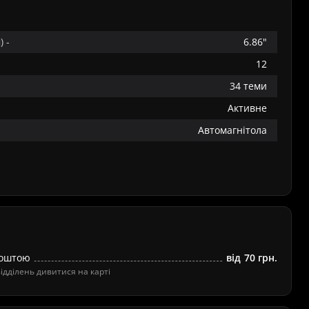
 -
6.86"
12
34 теми
Активне
Автомагнітола
Поштою
від
70 грн.
дділень дивитися на карті