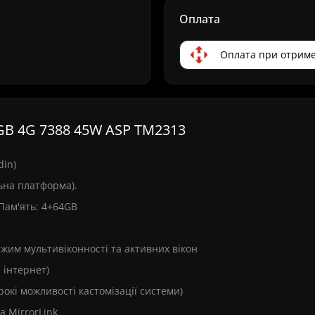
Оплата
Оплата при отриме
4GB 4G 7388 45W ASP TM2313
din)
льна платформа).
 Пам'ять: 4+64GB
режим мультивіконності та активних вікон
и інтернет)
рокі можливості кастомізації системи)
а MirrorLink