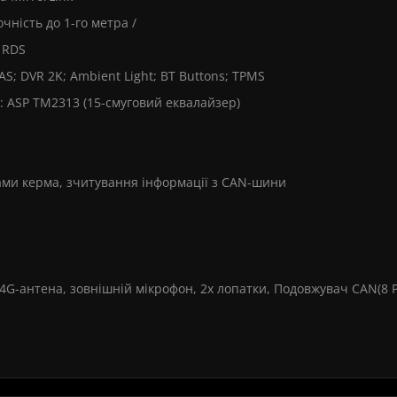
очність до 1-го метра /
+ RDS
S; DVR 2K; Ambient Light; BT Buttons; TPMS
у: ASP TM2313 (15-смуговий еквалайзер)
ами керма, зчитування інформації з CAN-шини
, 4G-антена, зовнішній мікрофон, 2х лопатки, Подовжувач CAN(8 P