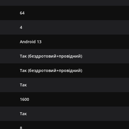
64
4
Android 13
Так (бездротовий+провідний)
Так (бездротовий+провідний)
Так
1600
Так
8