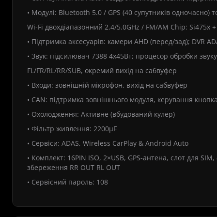
• Модулі: Bluetooth 5.0 / GPS (40 супутників одночасно) т
Wi-Fi двохдіапазонний 2.4/5.0GHz / FM/AM Chip: Si475x 
• Підтримка аксесуарів: камери AHD (перед/зад); DVR ADA
• Звук: підсилювач 7388 4x45Вт; процесор обробки звук
FL/FR/RL/RR/SUB, окремий вихід на сабвуфер
• Входи: зовнішній мікрофон, вихід на сабвуфер
• CAN: підтримка зовнішнього модуля, керування кнопк
• Охолодження: Активне (вбудований кулер)
• Фільтр живлення: 2200µF
• Сервіси: ADAS, Wireless CarPlay & Android Auto
• Комплект: 16PIN ISO, 2×USB, GPS-антена, слот для SIM
збереження RR OUT RL OUT
• Сервісний пароль: 108