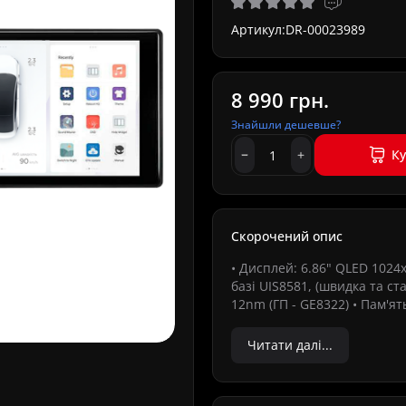
Артикул:
DR-00023989
8 990 грн.
Знайшли дешевше?
К
Скорочений опис
• Дисплей: 6.86" QLED 1024
базі UIS8581, (швидка та ст
12nm (ГП - GE8322) • Пам'ят
Читати далі...