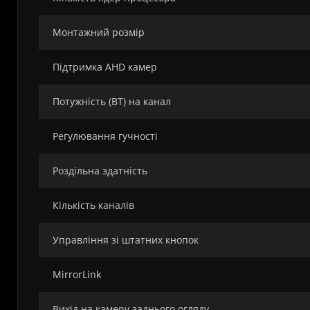
Монтажний розмір
Підтримка AHD камер
Потужність (ВТ) на канал
Регулювання гучності
Роздільна здатність
Кількість каналів
Управління зі штатних кнопок
MirrorLink
Вихід на камеру заднього огляду