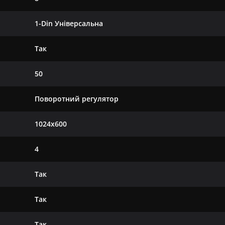
1-Din Універсальна
Так
50
Поворотний регулятор
1024х600
4
Так
Так
Так