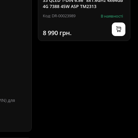
S3 QLED 1-DIN 6.86" 8x1.6GHz 4x64GB
4G 7388 45W ASP TM2313
Код: DR-00023989
В наявності
8 990 грн.
IN) для