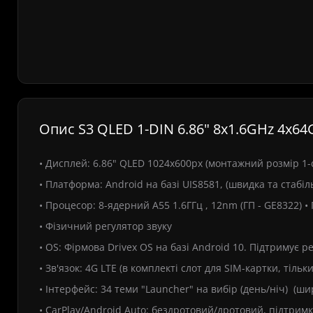
Опис S3 QLED 1-DIN 6.86" 8x1.6GHz 4x6
• Дисплей: 6.86" QLED 1024х600px (монтажний розмір 1-
• Платформа: Android на базі UIS8581, (швидка та стабі
• Процесор: 8-ядерний A55 1.6ГГц , 12nm (ГП - GE8322) •
• Фізичний регулятор звуку
• OS: Фірмова Drivex OS на базі Android 10. Підтримує 
• Зв'язок: 4G LTE (в комплекті слот для SIM-картки, тільк
• Інтерфейс: 34 теми "Launcher" на вибір (день/ніч) (ши
• CarPlay/Android Auto: бездротовий/дротовий, підтримк