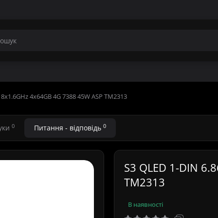
" 8x1.6GHz 4x64GB 4G 7388 45W ASP TM2313
0
0
гуки
Питання - відповідь
S3 QLED 1-DIN 6.
TM2313
В наявності