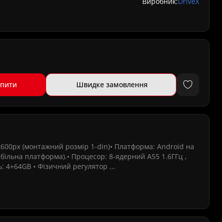
Виробник:
DriveX
упити
Швидке замовлення
х600px (монтажний розмір 1-din)• Платформа: Android на
абільна платформа).• Процесор: 8-ядерний A55 1.6ГГц ,
ь: 4+64GB • Фізичний регулятор ...